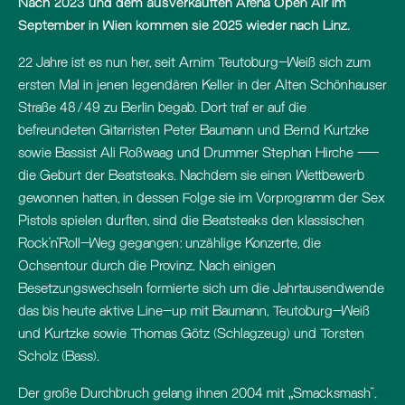
Nach 2023 und dem ausverkauften Arena Open Air im
September in Wien kommen sie 2025 wieder nach Linz.
22 Jahre ist es nun her, seit Arnim Teutoburg-Weiß sich zum
ersten Mal in jenen legendären Keller in der Alten Schönhauser
Straße 48/49 zu Berlin begab. Dort traf er auf die
befreundeten Gitarristen Peter Baumann und Bernd Kurtzke
sowie Bassist Ali Roßwaag und Drummer Stephan Hirche –
die Geburt der Beatsteaks. Nachdem sie einen Wettbewerb
gewonnen hatten, in dessen Folge sie im Vorprogramm der Sex
Pistols spielen durften, sind die Beatsteaks den klassischen
Rock’n’Roll-Weg gegangen: unzählige Konzerte, die
Ochsentour durch die Provinz. Nach einigen
Besetzungswechseln formierte sich um die Jahrtausendwende
das bis heute aktive Line-up mit Baumann, Teutoburg-Weiß
und Kurtzke sowie Thomas Götz (Schlagzeug) und Torsten
Scholz (Bass).
Der große Durchbruch gelang ihnen 2004 mit „Smacksmash“.